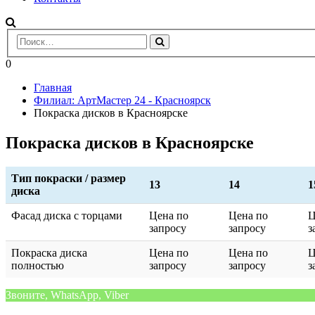
0
Главная
Филиал: АртМастер 24 - Красноярск
Покраска дисков в Красноярске
Покраска дисков в Красноярске
Тип покраски / размер
13
14
1
диска
Фасад диска с торцами
Цена по
Цена по
Ц
запросу
запросу
з
Покраска диска
Цена по
Цена по
Ц
полностью
запросу
запросу
з
Звоните, WhatsApp, Viber