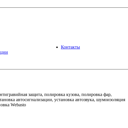
Контакты
кции
антигравийная защита, полировка кузова, полировка фар,
становка автосигнализации, установка автозвука,
шумоизоляция
новка Webasto